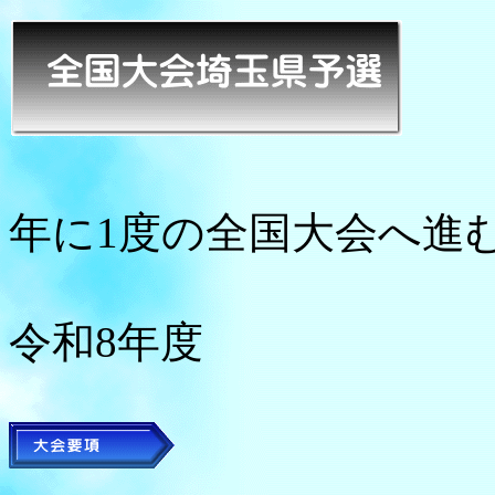
年に1度の全国大会へ進
令和8年度